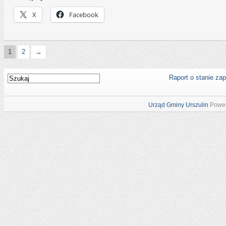
X
Facebook
1
2
→
Raport o stanie za
Urząd Gminy Urszulin
Power