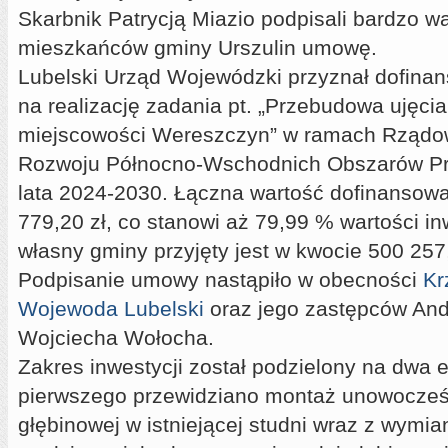
Skarbnik Patrycją Miazio podpisali bardzo w
mieszkańców gminy Urszulin umowę.
Lubelski Urząd Wojewódzki przyznał dofinan
na realizację zadania pt. „Przebudowa ujęci
miejscowości Wereszczyn” w ramach Rząd
Rozwoju Północno-Wschodnich Obszarów Pr
lata 2024-2030. Łączna wartość dofinansow
779,20 zł, co stanowi aż 79,99 % wartości in
własny gminy przyjęty jest w kwocie 500 257,
Podpisanie umowy nastąpiło w obecności
Kr
Wojewoda Lubelski
oraz jego zastępców And
Wojciecha Wołocha.
Zakres inwestycji został podzielony na dwa 
pierwszego przewidziano montaż unowocze
głębinowej w istniejącej studni wraz z wymi