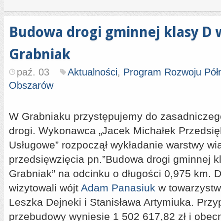
Budowa drogi gminnej klasy D 
Grabniak
paź. 03
Aktualności
,
Program Rozwoju Pół
Obszarów
W Grabniaku przystępujemy do zasadniczeg
drogi. Wykonawca „Jacek Michałek Przedsi
Usługowe” rozpoczął wykładanie warstwy wi
przedsięwzięcia pn.”Budowa drogi gminnej k
Grabniak” na odcinku o długości 0,975 km. D
wizytowali wójt
Adam Panasiuk
w towarzystw
Leszka Dejneki i Stanisława Artymiuka. Prz
przebudowy wyniesie 1 502 617,82 zł i obecn