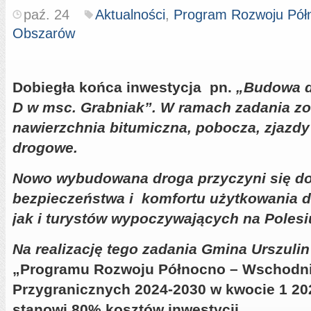
paź. 24
Aktualności
,
Program Rozwoju Pół
Obszarów
Dobiegła końca inwestycja pn.
„Budowa d
D w msc. Grabniak”. W ramach zadania z
nawierzchnia bitumiczna, pobocza, zjazd
drogowe.
Nowo wybudowana droga przyczyni się do
bezpieczeństwa i komfortu użytkowania 
jak i turystów wypoczywających na Polesi
Na realizację tego zadania Gmina Urszulin
„Programu Rozwoju Północno – Wschodn
Przygranicznych 2024-2030 w kwocie 1 202
stanowi 80% kosztów inwestycji.