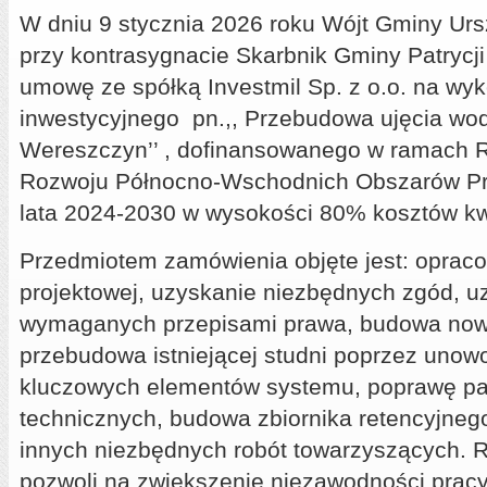
W dniu 9 stycznia 2026 roku Wójt Gminy Ur
przy kontrasygnacie Skarbnik Gminy Patrycji
umowę ze spółką Investmil Sp. z o.o. na wy
inwestycyjnego pn.,, Przebudowa ujęcia wo
Wereszczyn’’ , dofinansowanego w ramach
Rozwoju Północno-Wschodnich Obszarów Pr
lata 2024-2030 w wysokości 80% kosztów kw
Przedmiotem zamówienia objęte jest: oprac
projektowej, uzyskanie niezbędnych zgód, u
wymaganych przepisami prawa, budowa nowe
przebudowa istniejącej studni poprzez unow
kluczowych elementów systemu, poprawę p
technicznych, budowa zbiornika retencyjneg
innych niezbędnych robót towarzyszących. R
pozwoli na zwiększenie niezawodności pracy 