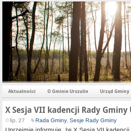
Aktualności
O Gminie Urszulin
Urząd Gminy
X Sesja VII kadencji Rady Gminy 
lip. 27
Rada Gminy
,
Sesje Rady Gminy
Uprzejmie informuję, że X Sesja VII kadencj