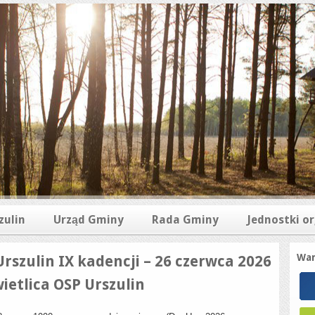
zulin
Urząd Gminy
Rada Gminy
Jednostki o
War
rszulin IX kadencji – 26 czerwca 2026
wietlica OSP Urszulin