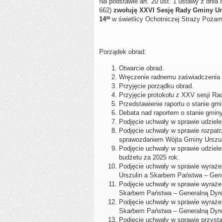
Na podstawie art. 20 ust. 1 ustawy z dnia
662)
zwołuję XXVI Sesję Rady Gminy Urs
14
w świetlicy Ochotniczej Straży Pożarne
00
Porządek obrad:
Otwarcie obrad.
Wręczenie radnemu zaświadczenia o
Przyjęcie porządku obrad.
Przyjęcie protokołu z XXV sesji Ra
Przedstawienie raportu o stanie gmi
Debata nad raportem o stanie gminy
Podjęcie uchwały w sprawie udziel
Podjęcie uchwały w sprawie rozpatr
sprawozdaniem Wójta Gminy Urszuli
Podjęcie uchwały w sprawie udziele
budżetu za 2025 rok.
Podjęcie uchwały w sprawie wyraż
Urszulin a Skarbem Państwa – Gener
Podjęcie uchwały w sprawie wyraże
Skarbem Państwa – Generalną Dyrek
Podjęcie uchwały w sprawie wyraże
Skarbem Państwa – Generalną Dyrek
Podjęcie uchwały w sprawie przystą