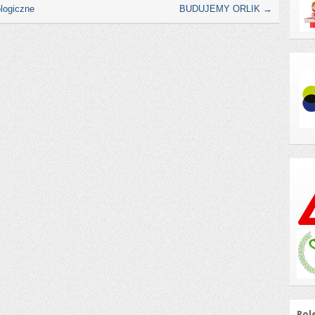
ologiczne
BUDUJEMY ORLIK
→
Pol