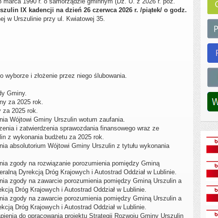
 8 marca 1990 r. o samorządzie gminnym (Dz. U. z 2026 r. poz.
zulin IX kadencji
na dzień 26 czerwca 2026 r. /piątek/ o godz.
j w Urszulinie przy ul. Kwiatowej 35.
 wyborze i złożenie przez niego ślubowania.
dy Gminy.
ny za 2025 rok.
 za 2025 rok.
enia Wójtowi Gminy Urszulin wotum zaufania.
zenia i zatwierdzenia sprawozdania finansowego wraz ze
n z wykonania budżetu za 2025 rok.
nia absolutorium Wójtowi Gminy Urszulin z tytułu wykonania
enia zgody na rozwiązanie porozumienia pomiędzy Gminą
alną Dyrekcją Dróg Krajowych i Autostrad Oddział w Lublinie.
nia zgody na zawarcie porozumienia pomiędzy Gminą Urszulin a
cją Dróg Krajowych i Autostrad Oddział w Lublinie.
nia zgody na zawarcie porozumienia pomiędzy Gminą Urszulin a
cją Dróg Krajowych i Autostrad Oddział w Lublinie.
pienia do opracowania projektu Strategii Rozwoju Gminy Urszulin