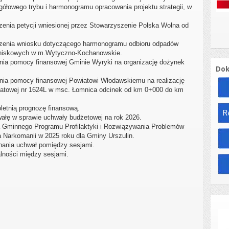
gółowego trybu i harmonogramu opracowania projektu strategii, w
zenia petycji wniesionej przez Stowarzyszenie Polska Wolna od
trzenia wniosku dotyczącego harmonogramu odbioru odpadów
tniskowych w m.Wytyczno-Kochanowskie.
enia pomocy finansowej Gminie Wyryki na organizację dożynek
Dok
enia pomocy finansowej Powiatowi Włodawskiemu na realizację
iatowej nr 1624L w msc. Łomnica odcinek od km 0+000 do km
oletnią prognozę finansową.
wałę w sprawie uchwały budżetowej na rok 2026.
a Gminnego Programu Profilaktyki i Rozwiązywania Problemów
 Narkomanii w 2025 roku dla Gminy Urszulin.
ania uchwał pomiędzy sesjami.
lności między sesjami.