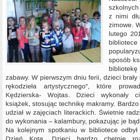
szkolnych
z nimi dł
zimowe.
W
lutego 20
bibliotec
populary
sposób ks
bibliotek
zabawy. W pierwszym dniu ferii, dzieci brały
rękodzieła artystycznego”, które prow
Kędzierska- Wojtas. Dzieci wykonały c
książek, stosując technikę makramy. Bardzo 
udział w zajęciach literackich. Świetnie rad
do wykonania – kalambury, pokazując je bądź
Na kolejnym spotkaniu w bibliotece odby
Dzień Kota. Dzieci bardzo chętnie r